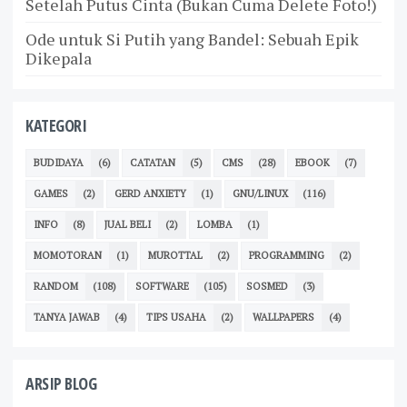
Setelah Putus Cinta (Bukan Cuma Delete Foto!)
Ode untuk Si Putih yang Bandel: Sebuah Epik
Dikepala
KATEGORI
BUDIDAYA
(6)
CATATAN
(5)
CMS
(28)
EBOOK
(7)
GAMES
(2)
GERD ANXIETY
(1)
GNU/LINUX
(116)
INFO
(8)
JUAL BELI
(2)
LOMBA
(1)
MOMOTORAN
(1)
MUROTTAL
(2)
PROGRAMMING
(2)
RANDOM
(108)
SOFTWARE
(105)
SOSMED
(3)
TANYA JAWAB
(4)
TIPS USAHA
(2)
WALLPAPERS
(4)
ARSIP BLOG