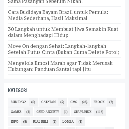
Sama Pasangan Sebelum Nikah!
Cara Budidaya Bayam Brazil untuk Pemula:
Media Sederhana, Hasil Maksimal
30 Langkah untuk Membuat Jiwa Semakin Kuat
dalam Menghadapi Hidup
Move On dengan Sehat: Langkah-langkah
Setelah Putus Cinta (Bukan Cuma Delete Foto!)
Mengelola Emosi Marah agar Tidak Merusak
Hubungan: Panduan Santai tapi Jitu
KATEGORI
BUDIDAYA
(6)
CATATAN
(5)
CMS
(28)
EBOOK
(7)
GAMES
(2)
GERD ANXIETY
(1)
GNU/LINUX
(116)
INFO
(8)
JUAL BELI
(2)
LOMBA
(1)