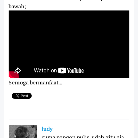
bawah;
Semoga bermanfaat...
ludy
cuma pengen nulis, udah gitu aja.