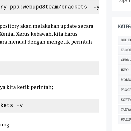
ory ppa:webupd8team/brackets
 -y
epository akan melakukan update secara
KATEG
enial Xerus kebawah, kita harus
BUDID
cara menual dengan mengetik perintah
EBOO
GERD 
INFO
MOMO
 kita ketik perintah;
PROG
SOFT
ckets -y
TANYA
WALLP
sung.