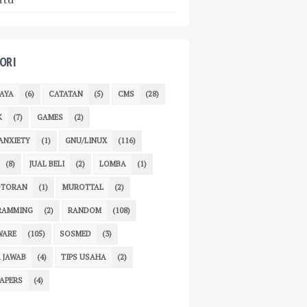
ORI
AYA
(6)
CATATAN
(5)
CMS
(28)
K
(7)
GAMES
(2)
ANXIETY
(1)
GNU/LINUX
(116)
(8)
JUAL BELI
(2)
LOMBA
(1)
TORAN
(1)
MUROTTAL
(2)
RAMMING
(2)
RANDOM
(108)
WARE
(105)
SOSMED
(3)
 JAWAB
(4)
TIPS USAHA
(2)
APERS
(4)