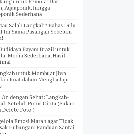
kung untuk Pemula: Dari
, Aquaponik, hingga
oponik Sederhana
Mau Salah Langkah? Bahas Dulu
al Ini Sama Pasangan Sebelum
h!
Budidaya Bayam Brazil untuk
a: Media Sederhana, Hasil
imal
angkah untuk Membuat Jiwa
kin Kuat dalam Menghadapi
p
 On dengan Sehat: Langkah-
ah Setelah Putus Cinta (Bukan
 Delete Foto!)
elola Emosi Marah agar Tidak
sak Hubungan: Panduan Santai
itu