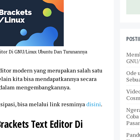
POSTI
Editor Di GNU/Linux Ubuntu Dan Turunannya
Memb
GNU/
Editor modern yang merupakan salah satu
Ode u
selain kita bisa mendapatkannya secara
Sebu
erta dalam mengembangkannya.
Video
Cosmi
isipasi, bisa melalui link resminya
disini
.
Nger
Coba 
rackets Text Editor Di
Pasa
Pand