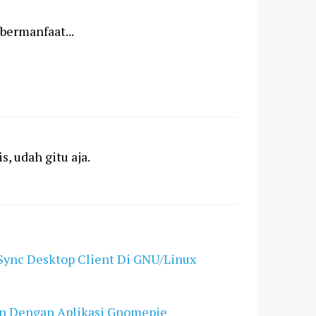
ermanfaat...
, udah gitu aja.
ync Desktop Client Di GNU/Linux
an Dengan Aplikasi Gnomepie