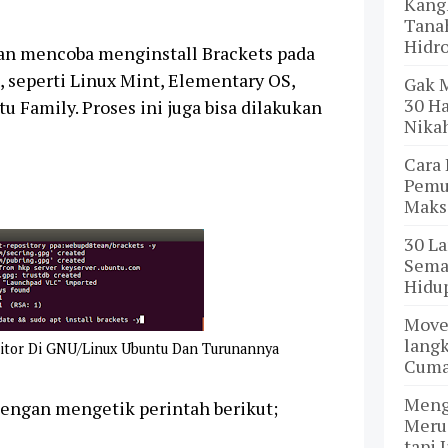
Kang
Tanah
Hidr
akan mencoba menginstall Brackets pada
 seperti Linux Mint, Elementary OS,
Gak 
30 H
u Family. Proses ini juga bisa dilakukan
Nika
Cara 
Pemul
Maks
30 L
Sema
Hidu
Move
langk
Editor Di GNU/Linux Ubuntu Dan Turunannya
Cuma
Meng
engan mengetik perintah berikut;
Meru
tapi J