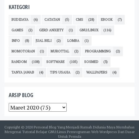
KATEGORI
BUDIDAYA
(6)
CATATAN
(5)
CMS
(28)
EBOOK
(7)
GAMES
(2)
GERD ANXIETY
(1)
GNU/LINUX
(116)
INFO
(8)
JUAL BELI
(2)
LOMBA
(1)
MOMOTORAN
(1)
MUROTTAL
(2)
PROGRAMMING
(2)
RANDOM
(108)
SOFTWARE
(105)
SOSMED
(3)
TANYA JAWAB
(4)
TIPS USAHA
(2)
WALLPAPERS
(4)
ARSIP BLOG
Copyright © 2020
Personal Blog Yang Menjadi Rumah Didunia Maya Membahas
Mengenai Tutorial Belajar GNU/Linux Pemrograman Web Wordpress Dari Dasar
Untuk Pemula