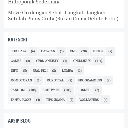
Hidroponik Sederhana
Move On dengan Sehat: Langkah-langkah
Setelah Putus Cinta (Bukan Cuma Delete Foto!)
KATEGORI
BUDIDAYA
(6)
CATATAN
(5)
CMS
(28)
EBOOK
(7)
GAMES
(2)
GERD ANXIETY
(1)
GNU/LINUX
(116)
INFO
(8)
JUAL BELI
(2)
LOMBA
(1)
MOMOTORAN
(1)
MUROTTAL
(2)
PROGRAMMING
(2)
RANDOM
(108)
SOFTWARE
(105)
SOSMED
(3)
TANYA JAWAB
(4)
TIPS USAHA
(2)
WALLPAPERS
(4)
ARSIP BLOG