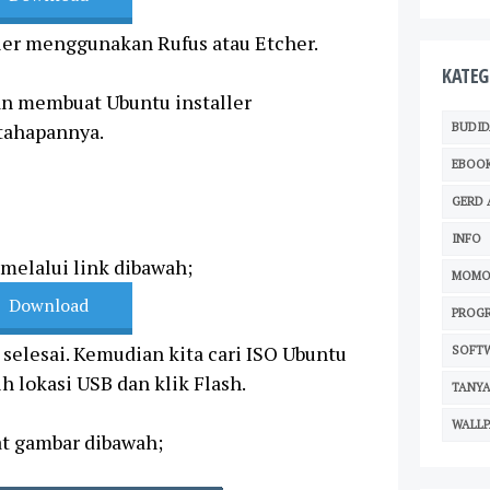
ler menggunakan Rufus atau Etcher.
KATEG
kan membuat Ubuntu installer
tahapannya.
BUDID
EBOO
GERD 
INFO
melalui link dibawah;
MOMO
Download
PROG
i selesai. Kemudian kita cari ISO Ubuntu
SOFT
h lokasi USB dan klik Flash.
TANYA
WALLP
at gambar dibawah;