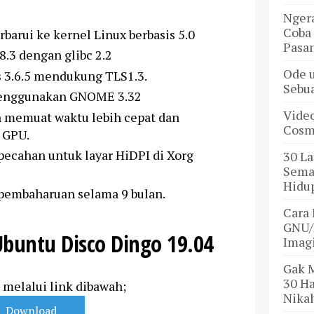
Nger
Coba 
barui ke kernel Linux berbasis 5.0
Pasa
8.3 dengan glibc 2.2
Ode u
s 3.6.5 mendukung TLS1.3.
Sebu
menggunakan GNOME 3.32
Video
n memuat waktu lebih cepat dan
Cosmi
 GPU.
pecahan untuk layar HiDPI di Xorg
30 L
Sema
Hidu
embaharuan selama 9 bulan.
Cara
GNU/
Ubuntu Disco Dingo 19.04
Imag
Gak 
30 H
melalui link dibawah;
Nika
Download