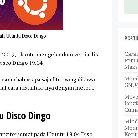
tall Ubuntu Disco Dingo
POSTI
Cara 
l 2019, Ubuntu mengeluarkan versi rilis
Pemul
isco Dingo 19.04.
Maks
Memb
a-sama bahas apa saja fitur yang dibawa
GNU/
ial cara installasi-nya dengan metode
Move
langk
Cuma
u Disco Dingo
Mind
Medit
Keriu
yang tersemat pada Ubuntu 19.04 Diso