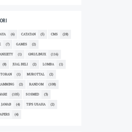
ORI
AYA
(6)
CATATAN
(5)
CMS
(28)
K
(7)
GAMES
(2)
ANXIETY
(1)
GNU/LINUX
(116)
(8)
JUAL BELI
(2)
LOMBA
(1)
TORAN
(1)
MUROTTAL
(2)
RAMMING
(2)
RANDOM
(108)
WARE
(105)
SOSMED
(3)
 JAWAB
(4)
TIPS USAHA
(2)
APERS
(4)